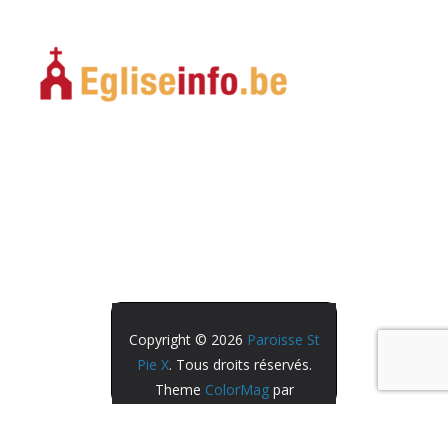
Copyright © 2026
Paroisse St
Pie X
. Tous droits réservés.
Theme
ColorMag
par
ThemeGrill. Propulsé par
WordPress
.